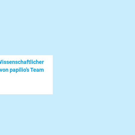
issenschaftlicher
von papilio’s Team