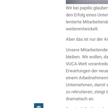
Wir bei pa­pi­lio glau­b
den Er­folg eines Un­t
len­tier­te Mit­a­r­bei­te
wei­ter­ent­wi­ckelt.
Aber das ist nur der A
Un­se­re Mit­a­r­bei­ten­
blei­ben. Wir wol­len, d
VUCA-Welt vor­an­trei­b
Er­war­tun­gen der neue
einem Ar­beit­neh­mer­m
Un­ter­neh­men, damit si
zu re­kru­tie­ren, steig
dra­ma­tisch an.