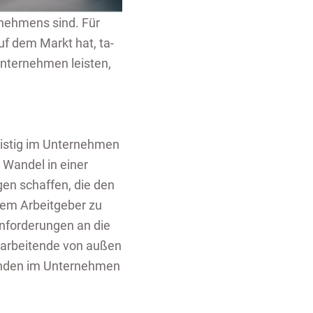
r­neh­mens sind. Für
auf dem Markt hat, ta­
Un­ter­neh­men leis­ten,
ris­tig im Un­ter­neh­men
n Wan­del in einer
­gen schaf­fen, die den
em Ar­beit­ge­ber zu
­for­de­run­gen an die
­a­r­bei­ten­de von außen
ten­den im Un­ter­neh­men