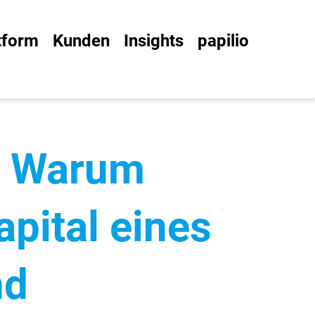
ttform
Kunden
Insights
papilio
 – Warum
pit­al eines
nd