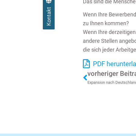
Das sind die Men­schen
Kontakt
Wenn Ihre Be­wer­ben­de
zu Ihnen kom­men?
Wenn Ihre der­zei­ti­gen
an­de­re Stel­len an­ge
die sich jeder Ar­beit­ge­
PDF herunterl
vorheriger Beitr
Expansion nach Deutschlan