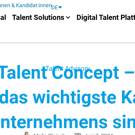
nnen & Kandidat:innen
DE
al
Talent Solutions
Digital Talent Pla
 Tal­ent Concept
Talent Advisory​
s wichtig­ste Ka
n­ternehmens si