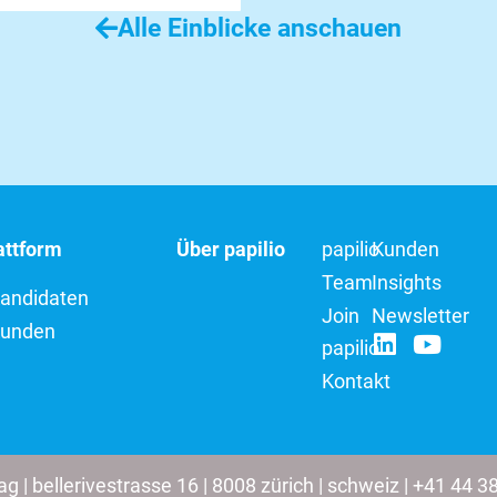
Alle Einblicke anschauen
lattform
Über papilio
papilio
Kunden
Team
Insights
Kandidaten
Join
Newsletter
Kunden
papilio
Kontakt
 ag | bellerivestrasse 16 | 8008 zürich | schweiz | +41 44 3