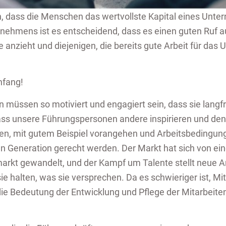
en, dass die Men­schen das wert­volls­te Ka­pi­tal eines Un­te
er­neh­mens ist es ent­schei­dend, dass es einen guten Ruf 
n­de an­zieht und die­je­ni­gen, die be­reits gute Ar­beit für das 
n­fang!
den müs­sen so mo­ti­viert und en­ga­giert sein, dass sie lang­f
ass un­se­re Füh­rungs­per­so­nen an­de­re in­spi­rie­ren und de
en, mit gutem Bei­spiel vor­an­ge­hen und Ar­beits­be­din­gun
n Ge­ne­ra­ti­on ge­recht wer­den. Der Markt hat sich von ein
arkt ge­wan­delt, und der Kampf um Ta­len­te stellt neue An
e hal­ten, was sie ver­spre­chen. Da es schwie­ri­ger ist, Mit
t die Be­deu­tung der Ent­wick­lung und Pfle­ge der Mit­a­r­bei­