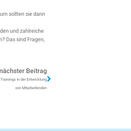
rum soll­ten sie dann
r­den und zahl­rei­che
en? Das sind Fra­gen,
nächster Beitrag
Trai­nings in der Ent­wick­lung
von Mit­a­r­bei­ten­den