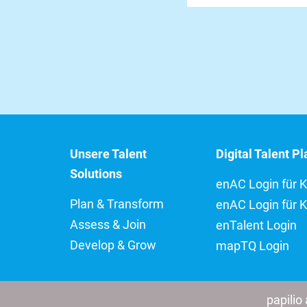
Unsere Talent
Digital Talent P
Solutions
enAC Login für 
Plan & Transform
enAC Login für 
Assess & Join
enTalent Login
Develop & Grow
mapTQ Login
papilio