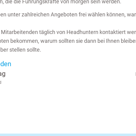
, die die Füh­rungs­kräf­te von mor­gen sein wer­den.
n unter zahl­rei­chen An­ge­bo­ten frei wäh­len kön­nen, wa
 Mit­a­r­bei­ten­den täg­lich von Head­hun­tern kon­tak­tiert we
­bo­ten be­kom­men, warum soll­ten sie dann bei Ihnen blei­b
ber stel­len soll­te.
aden
ag
d