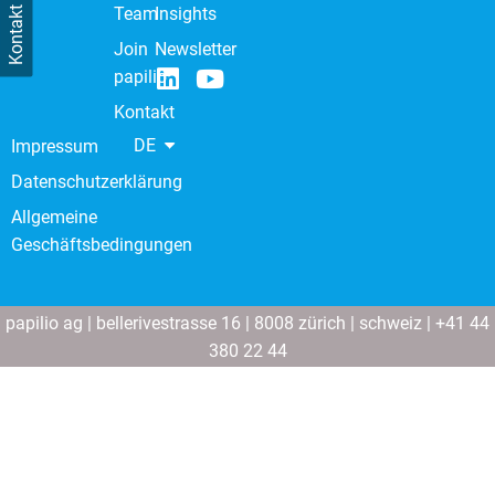
Team
Insights
Kontakt
Join
Newsletter
papilio
Kontakt
DE
Impressum
Datenschutzerklärung
Allgemeine
Geschäftsbedingungen
papilio ag | bellerivestrasse 16 | 8008 zürich | schweiz | +41 44
380 22 44