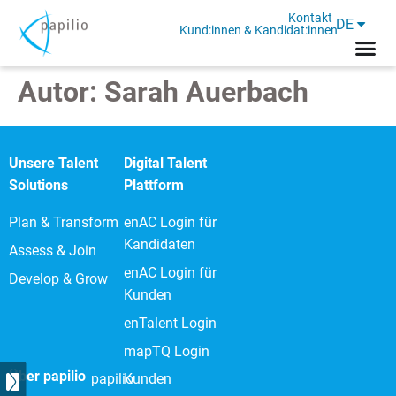
Kontakt
DE
Kund:innen & Kandidat:innen
Autor:
Sarah Auerbach
Unsere Talent
Digital Talent
Solutions
Plattform
Plan & Transform
enAC Login für
Kandidaten
Assess & Join
enAC Login für
Develop & Grow
Kunden
enTalent Login
mapTQ Login
Über papilio
papilio
Kunden