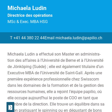
Michaela Ludin
Directrice des opérations
MSc & Exec. MBA HSG
T +41 44 380 22 44
Email michaela.ludin@papilio.ch
Mi­chae­la Ludin a ef­fec­tué son Mas­ter en ad­mi­nis­tra­
tion des af­faires à l’Uni­ver­si­té de Berne et à l’Uni­ver­si­té
de Jönkö­ping (Suède) ; elle est éga­le­ment ti­tu­laire d’un
Exe­cu­tive MBA de l’Uni­ver­si­té de Saint-Gall. Après une
pre­mière ex­pé­rience pro­fes­sion­nelle chez Swiss­com
dans les do­maines de la for­ma­tion et de la ges­tion des
res­sources hu­maines, elle a rejoint l’équipe pa­pi­lio, où
elle occupe aujourd’hui le poste de COO en tant que
membre de la direction. Elle trouve un équi­libre dans sa
vie en pra­tiquant le spin­ning ou en dé­gus­tant de bons