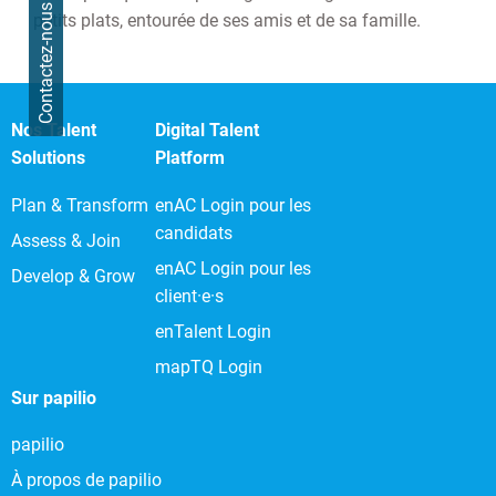
Contactez-nous
pe­tits plats, en­tou­rée de ses amis et de sa fa­mille.
Nos Talent
Digital Talent
Solutions
Platform
Plan & Transform
enAC Login pour les
candidats
Assess & Join
enAC Login pour les
Develop & Grow
client·e·s
enTalent Login
mapTQ Login
Sur papilio
papilio
À propos de papilio