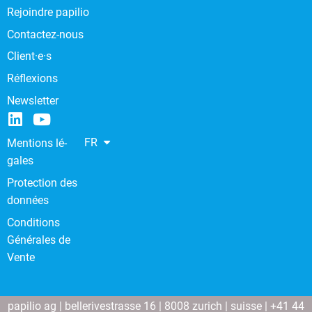
Rejoindre papilio
Contactez-nous
Client·e·s
Réflexions
Newsletter
FR
Men­tions lé­
gales
Protection des
données
Conditions
Générales de
Vente
papilio ag | bellerivestrasse 16 | 8008 zurich | suisse | +41 44