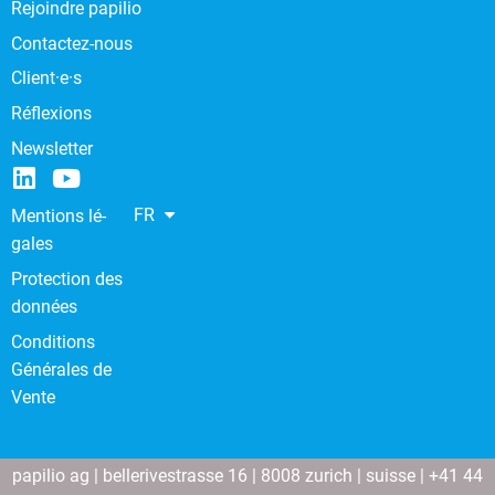
Rejoindre papilio
Contactez-nous
Client·e·s
Réflexions
Newsletter
FR
Men­tions lé­
gales
Protection des
données
Conditions
Générales de
Vente
papilio ag | bellerivestrasse 16 | 8008 zurich | suisse | +41 44